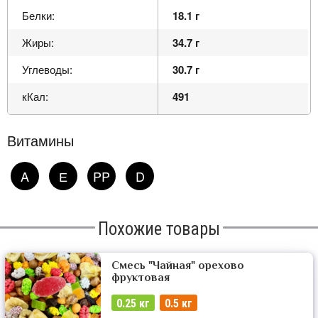
Белки:
18.1 г
Жиры:
34.7 г
Углеводы:
30.7 г
кКал:
491
Витамины
A
Е
PP
D
Похожие товары
Смесь "Чайная" орехово
фруктовая
0.25 кг
0.5 кг