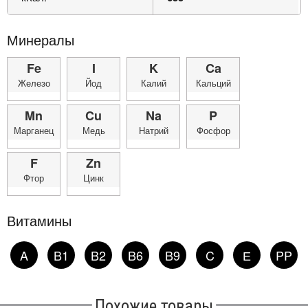
Минералы
Fe
I
K
Ca
Железо
Йод
Калий
Кальций
Mn
Cu
Na
P
Марганец
Медь
Натрий
Фосфор
F
Zn
Фтор
Цинк
Витамины
A
B1
B2
B6
B9
C
Е
PP
Похожие товары