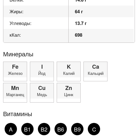
Жиры:
64 г
Углеводы:
13.7 г
кКал:
698
Минералы
Fe
I
K
Ca
Железо
Йод
Калий
Кальций
Mn
Cu
Zn
Марганец
Медь
Цинк
Витамины
A
B1
B2
B6
B9
C