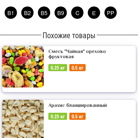
B1
B2
B5
B9
C
Е
PP
Похожие товары
Смесь "Чайная" орехово
фруктовая
0.25 кг
0.5 кг
Арахис бланшированный
0.25 кг
0.5 кг